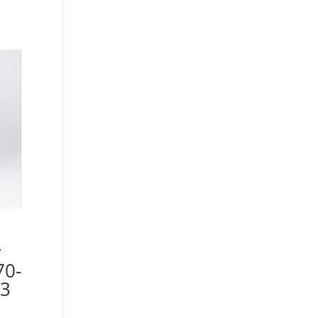
r
70-
93