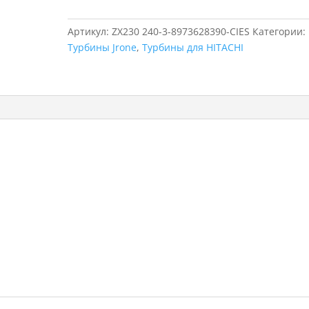
для
HITACHI
Артикул:
ZX230 240-3-8973628390-CIES
Категории:
ZX230
Турбины Jrone
,
Турбины для HITACHI
240-
3,
CIES,
8973628390