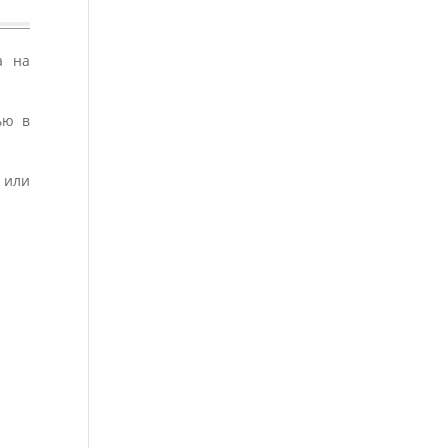
а на
ью в
 или