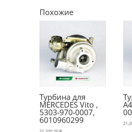
Похожие
Турбина для
Ту
MERCEDES Vito ,
A4
5303-970-0007,
00
6010960299
21,
21,200.00
₽