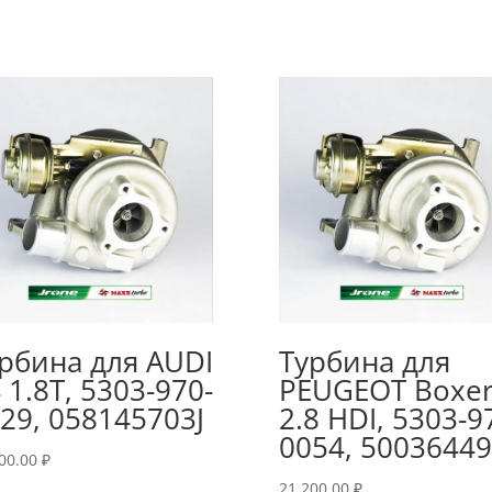
рбина для AUDI
Турбина для
 1.8T, 5303-970-
PEUGEOT Boxe
29, 058145703J
2.8 HDI, 5303-9
0054, 5003644
200.00
₽
21,200.00
₽