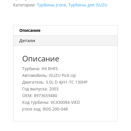
Pick
Категории:
Турбины Jrone
,
Турбины для ISUZU
Up,
VC430084-
VIED,
8973659480
Описание
Детали
Описание
Турбина: IHI RHF5
Автомобиль: ISUZU Pick Up
Двигатель: 3.0L D 4JH1-TC 130HP
Год выпуска: 2003
OEM: 8973659480
Код турбины: VC430084-VIED
Jrone код: 8I05-200-048