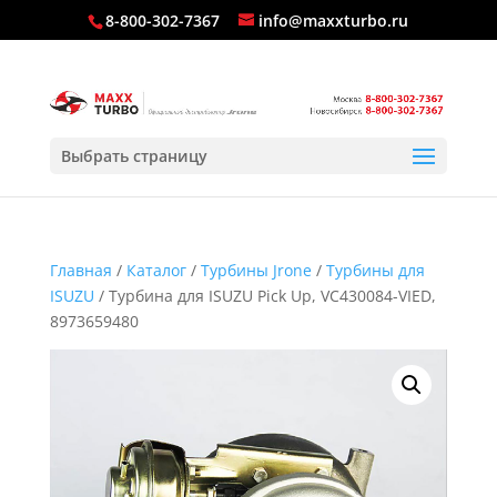
8-800-302-7367
info@maxxturbo.ru
Выбрать страницу
Главная
/
Каталог
/
Турбины Jrone
/
Турбины для
ISUZU
/ Турбина для ISUZU Pick Up, VC430084-VIED,
8973659480