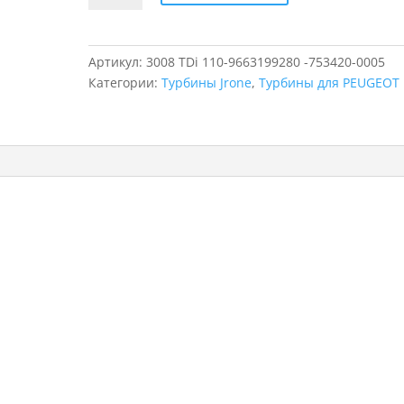
Турбина
для
PEUGEOT
Артикул:
3008 TDi 110-9663199280 -753420-0005
3008
Категории:
Турбины Jrone
,
Турбины для PEUGEOT
TDi
110,
753420-
0005,
9663199280