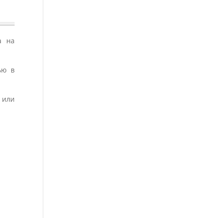
а на
ью в
 или