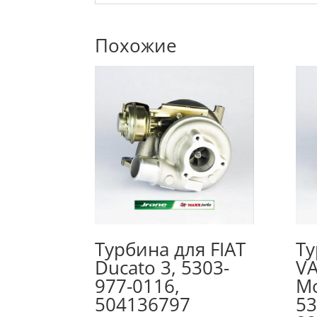
Похожие
Турбина для FIAT
Ту
Ducato 3, 5303-
V
977-0116,
Mo
504136797
53