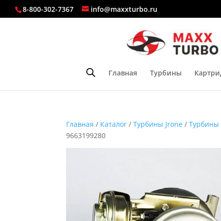
8-800-302-7367
info@maxxturbo.ru
Главная
Турбины
Картри
Главная
/
Каталог
/
Турбины Jrone
/
Турбины
9663199280