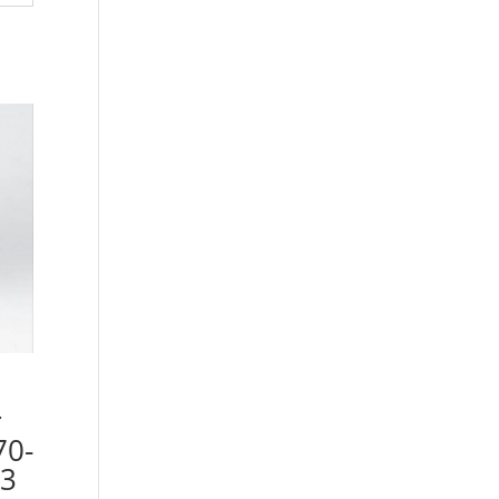
r
70-
93