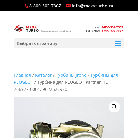
8-800-302-7367
info@maxxturbo.ru
Выбрать страницу
Главная
/
Каталог
/
Турбины Jrone
/
Турбины для
PEUGEOT
/ Турбина для PEUGEOT Partner HDI,
706977-0001, 9622526980