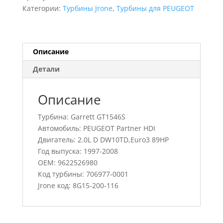
Partner
Категории:
Турбины Jrone
,
Турбины для PEUGEOT
HDI,
706977-
0001,
9622526980
Описание
Детали
Описание
Турбина: Garrett GT1546S
Автомобиль: PEUGEOT Partner HDI
Двигатель: 2.0L D DW10TD,Euro3 89HP
Год выпуска: 1997-2008
OEM: 9622526980
Код турбины: 706977-0001
Jrone код: 8G15-200-116