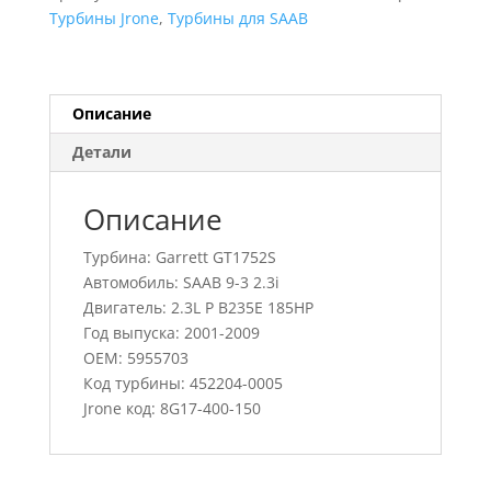
9-
Турбины Jrone
,
Турбины для SAAB
3
2.3i,
452204-
0005,
Описание
5955703
Детали
Описание
Турбина: Garrett GT1752S
Автомобиль: SAAB 9-3 2.3i
Двигатель: 2.3L P B235E 185HP
Год выпуска: 2001-2009
OEM: 5955703
Код турбины: 452204-0005
Jrone код: 8G17-400-150