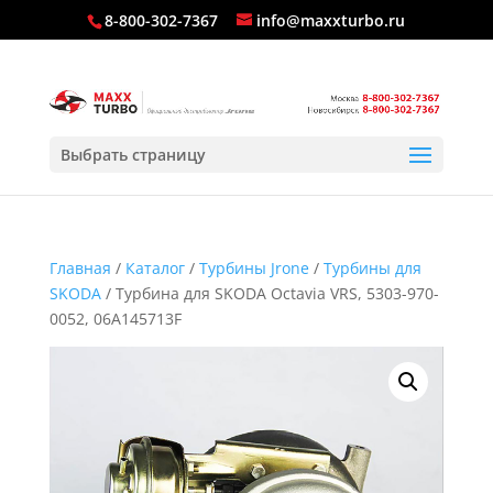
8-800-302-7367
info@maxxturbo.ru
Выбрать страницу
Главная
/
Каталог
/
Турбины Jrone
/
Турбины для
SKODA
/ Турбина для SKODA Octavia VRS, 5303-970-
0052, 06A145713F