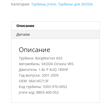
Octavia
Категории:
Турбины Jrone
,
Турбины для SKODA
VRS,
5303-
970-
0052,
Описание
06A145713F
Детали
Описание
Турбина: BorgWarner K03
Автомобиль: SKODA Octavia VRS
Двигатель: 1.8L P AUQ 180HP
Год выпуска: 2001-2005
OEM: 06A145713F
Код турбины: 5303-970-0052
Jrone код: 8B03-400-052