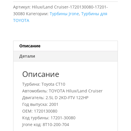
TOYOTA
Артикул:
Hilux/Land Cruiser-1720130080-17201-
Hilux/Land
30080
Категории:
Турбины Jrone
,
Турбины для
Cruiser,
TOYOTA
17201-
30080,
1720130080
Описание
Детали
Описание
Турбина: Toyota CT10
Автомобиль: TOYOTA Hilux/Land Cruiser
Двигатель: 2.5L D 2KD-FTV 122HP
Год выпуска: 2001
OEM: 1720130080
Код турбины: 17201-30080
Jrone код: 8T10-200-704