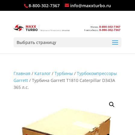
8-800-302-7367
info@maxxturbo.ru
Выбрать страницу
Главная
/
Каталог
/
Турбины
/
Турбокомпрессоры
Garrett
/ Турбина Garrett T1810 Caterpillar D343A
365 л.с.