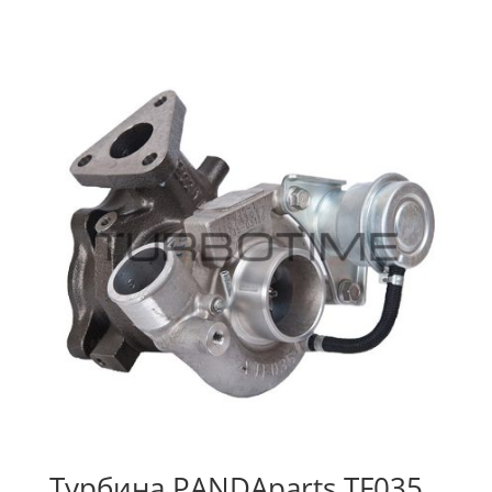
Турбина PANDAparts TF035