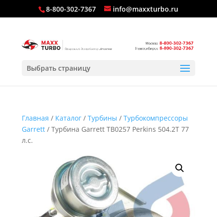
8-800-302-7367
info@maxxturbo.ru
Выбрать страницу
Главная
/
Каталог
/
Турбины
/
Турбокомпрессоры
Garrett
/ Турбина Garrett TB0257 Perkins 504.2T 77
л.с.