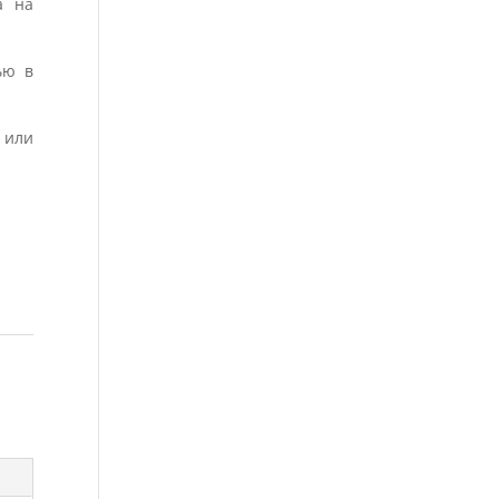
а на
ью в
 или