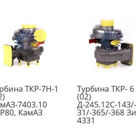
рбина ТКР-7Н-1
Турбина ТКР- 6
2)
(02)
мАЗ-7403.10
Д-245.12С-143/
Р80, КамАЗ
31/-365/-368 З
4331