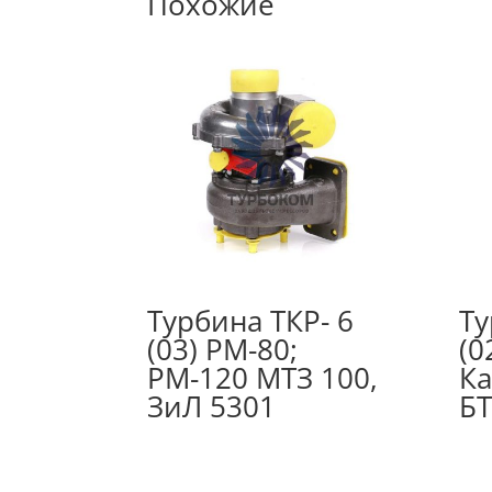
Похожие
Турбина ТКР- 6
Ту
(03) РМ-80;
(0
РМ-120 МТЗ 100,
Ка
ЗиЛ 5301
БТ