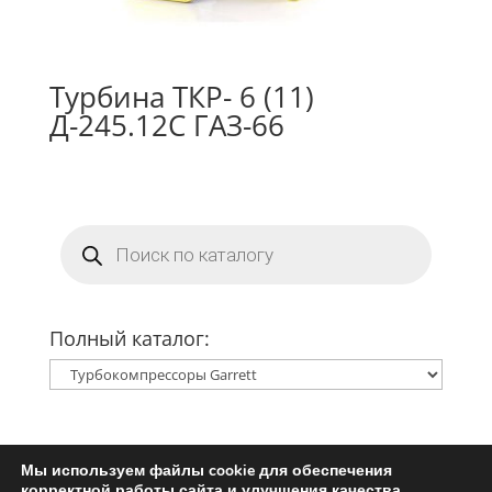
Турбина ТКР- 6 (11)
Д-245.12С ГАЗ-66
Поиск
товаров
Полный каталог:
Мы используем файлы cookie для обеспечения
Главная
Ремкомплект турбины
корректной работы сайта и улучшения качества