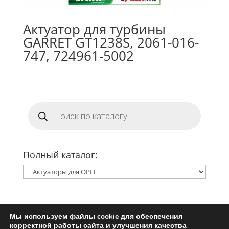
Актуатор для турбины
GARRET GT1238S, 2061-016-
747, 724961-5002
Поиск
товаров
Полный каталог:
Мы используем файлы cookie для обеспечения
Главная
Ремкомплект турбины
корректной работы сайта и улучшения качества